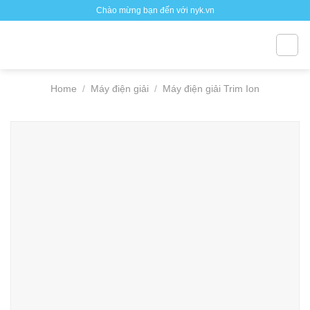
Skip
Chào mừng bạn đến với nyk.vn
to
content
Home
/
Máy điện giải
/
Máy điện giải Trim Ion