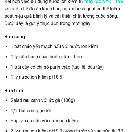
Kết hợp việc sử dụng nước ion kiềm từ
máy lọc NYK 1199
với một chế độ ăn khoa học, người bệnh gout có thể kiểm
soát hiệu quả bệnh lý và cải thiện chất lượng cuộc sống.
Dưới đây là gợi ý thực đơn trong một ngày:
Bữa sáng:
1 bát cháo yến mạch nấu với nước ion kiềm
1 ly sữa hạnh nhân hoặc sữa ít béo
1 trái cây có chỉ số purin thấp (táo, lê, dâu tây)
1 ly nước ion kiềm pH 8.5
Bữa trưa:
Salad rau xanh với ức gà (100g)
1/2 bát cơm gạo lứt
Súp rau củ nấu với nước ion kiềm
2 ly nước ion kiềm pH 9.0 (uống trước và sau bữa ăn 30