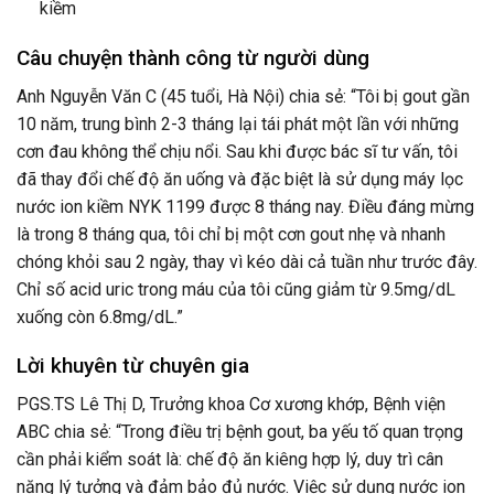
kiềm
Câu chuyện thành công từ người dùng
Anh Nguyễn Văn C (45 tuổi, Hà Nội) chia sẻ: “Tôi bị gout gần
10 năm, trung bình 2-3 tháng lại tái phát một lần với những
cơn đau không thể chịu nổi. Sau khi được bác sĩ tư vấn, tôi
đã thay đổi chế độ ăn uống và đặc biệt là sử dụng máy lọc
nước ion kiềm NYK 1199 được 8 tháng nay. Điều đáng mừng
là trong 8 tháng qua, tôi chỉ bị một cơn gout nhẹ và nhanh
chóng khỏi sau 2 ngày, thay vì kéo dài cả tuần như trước đây.
Chỉ số acid uric trong máu của tôi cũng giảm từ 9.5mg/dL
xuống còn 6.8mg/dL.”
Lời khuyên từ chuyên gia
PGS.TS Lê Thị D, Trưởng khoa Cơ xương khớp, Bệnh viện
ABC chia sẻ: “Trong điều trị bệnh gout, ba yếu tố quan trọng
cần phải kiểm soát là: chế độ ăn kiêng hợp lý, duy trì cân
nặng lý tưởng và đảm bảo đủ nước. Việc sử dụng nước ion