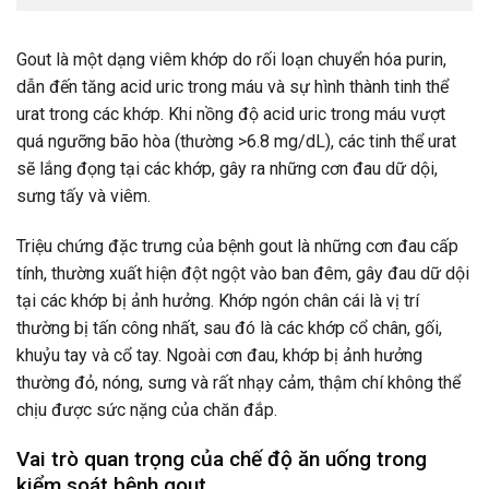
Gout là một dạng viêm khớp do rối loạn chuyển hóa purin,
dẫn đến tăng acid uric trong máu và sự hình thành tinh thể
urat trong các khớp. Khi nồng độ acid uric trong máu vượt
quá ngưỡng bão hòa (thường >6.8 mg/dL), các tinh thể urat
sẽ lắng đọng tại các khớp, gây ra những cơn đau dữ dội,
sưng tấy và viêm.
Triệu chứng đặc trưng của bệnh gout là những cơn đau cấp
tính, thường xuất hiện đột ngột vào ban đêm, gây đau dữ dội
tại các khớp bị ảnh hưởng. Khớp ngón chân cái là vị trí
thường bị tấn công nhất, sau đó là các khớp cổ chân, gối,
khuỷu tay và cổ tay. Ngoài cơn đau, khớp bị ảnh hưởng
thường đỏ, nóng, sưng và rất nhạy cảm, thậm chí không thể
chịu được sức nặng của chăn đắp.
Vai trò quan trọng của chế độ ăn uống trong
kiểm soát bệnh gout